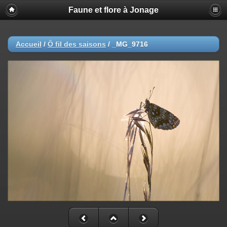
Faune et flore à Jonage
Accueil
/
Ô fil des saisons
/
_MG_9716