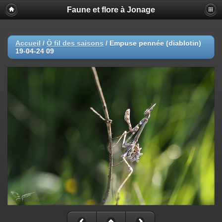
Faune et flore à Jonage
Accueil
/
Ô fil des saisons
/
Empuse pennée (diablotin)
19-04-24 09